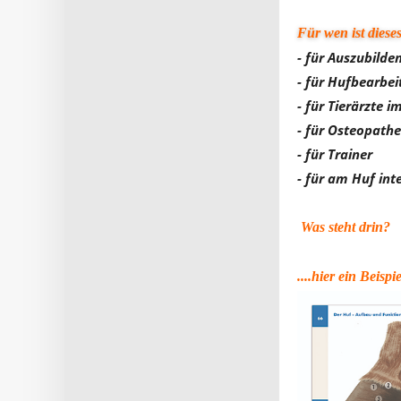
Für wen ist diese
- für Auszubilde
- für Hufbearbe
- für Tierärzte
- für Osteopathe
- für Trainer
- für am Huf int
Was steht drin?
....hier ein Beis