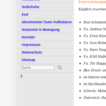
Ersterscheinungst
Hufschuhe
Käuflich erwerben
Esel
Absolventen Team Hufbalance
Rosi Schnitze
Fa. Andreas St
Anatomie in Bewegung
Fa. Ernst Nie
Kontakt
Fa. Sven Bräu
Impressum
Fa. Hans Neup
Datenschutz
Fa. KSH Hufbe
Sitemap
Fa. The Happy
f&w Druck- u
im Internet u
im Buchhandel
Schweiz: Melan
Österreich: Hu