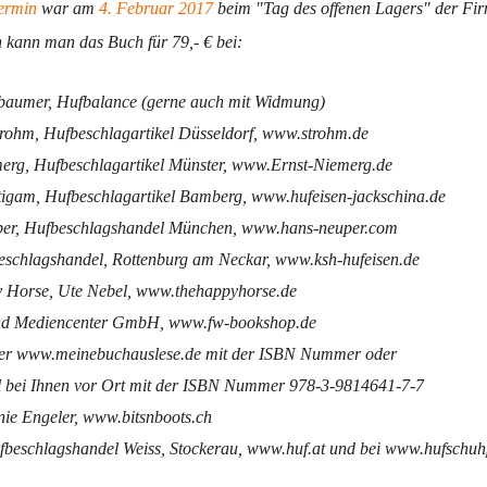
ermin
war am
4. Februar 2017
beim "Tag des offenen Lagers" der Fir
 kann man das Buch für 79,- € bei:
nbaumer, Hufbalance (gerne auch mit Widmung)
rohm, Hufbeschlagartikel Düsseldorf, www.strohm.de
merg, Hufbeschlagartikel Münster, www.Ernst-Niemerg.de
tigam, Hufbeschlagartikel Bamberg, www.hufeisen-jackschina.de
er, Hufbeschlagshandel München, www.hans-neuper.com
schlagshandel, Rottenburg am Neckar, www.ksh-hufeisen.de
 Horse, Ute Nebel, www.thehappyhorse.de
nd Mediencenter GmbH, www.fw-bookshop.de
nter www.meinebuchauslese.de mit der ISBN Nummer oder
 bei Ihnen vor Ort mit der ISBN Nummer 978-3-9814641-7-7
ie Engeler, www.bitsnboots.ch
fbeschlagshandel Weiss, Stockerau, www.huf.at und bei www.hufschuhp